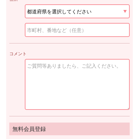
コメント
無料会員登録