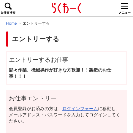
Home
エントリーする
エントリーする
エントリーするお仕事
黙々作業、機械操作が好きな方歓迎！！製造のお仕
事！！！
お仕事エントリー
会員登録がお済みの方は、
ログインフォーム
に移動し、
メールアドレス・パスワードを入力してログインしてく
ださい。