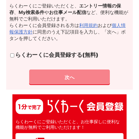
らくわーくにご登録いただくと、
エントリー情報の保
存
、
My検索条件
や
お仕事メール配信
など、便利な機能が
無料でご利用いただけます。
らくわーくに会員登録される方は
利用規約
および
個人情
報保護方針
に同意のうえ下記項目を入力し、「次へ」ボ
タンを押してください。
らくわーくに会員登録する(無料)
らくわーくにご登録いただくと、お仕事探しに便利な
機能が無料でご利用いただけます！