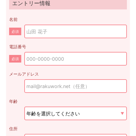
エントリー情報
名前
必須
電話番号
必須
メールアドレス
年齢
住所