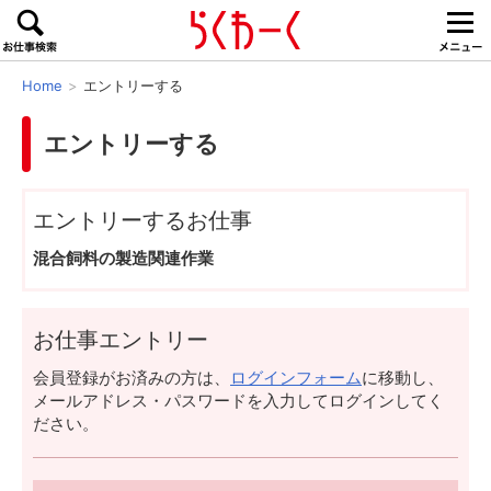
Home
エントリーする
エントリーする
エントリーするお仕事
混合飼料の製造関連作業
お仕事エントリー
会員登録がお済みの方は、
ログインフォーム
に移動し、
メールアドレス・パスワードを入力してログインしてく
ださい。