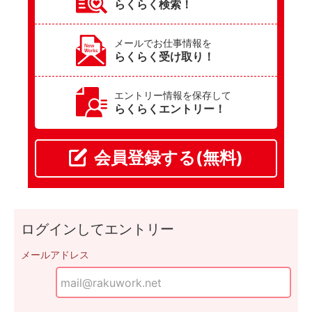
らくらく検索！
メールでお仕事情報を
らくらく受け取り！
エントリー情報を保存して
らくらくエントリー！
会員登録する(無料)
ログインしてエントリー
メールアドレス