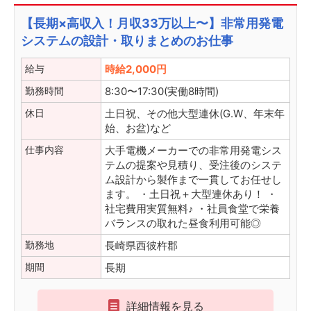
【長期×高収入！月収33万以上〜】非常用発電
システムの設計・取りまとめのお仕事
給与
時給2,000円
勤務時間
8:30〜17:30(実働8時間)
休日
土日祝、その他大型連休(G.W、年末年
始、お盆)など
仕事内容
大手電機メーカーでの非常用発電シス
テムの提案や見積り、受注後のシステ
ム設計から製作まで一貫してお任せし
ます。 ・土日祝＋大型連休あり！ ・
社宅費用実質無料♪ ・社員食堂で栄養
バランスの取れた昼食利用可能◎
勤務地
長崎県西彼杵郡
期間
長期
詳細情報を見る