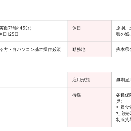
（実働7時間45分）
休日
原則、
日125日
張の際
有る方・各パソコン基本操作必須
勤務地
熊本県
雇用形態
無期雇
待遇
各種保
災）
社員食
社宅完
制服貸