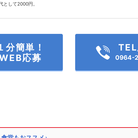
として2000円。
１分簡単！
TE
WEB応募
0964-2
食堂もおススメ♪