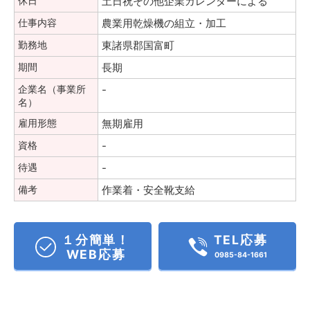
休日
土日祝その他企業カレンダーによる
仕事内容
農業用乾燥機の組立・加工
勤務地
東諸県郡国富町
期間
長期
企業名（事業所
-
名）
雇用形態
無期雇用
資格
-
待遇
-
備考
作業着・安全靴支給
１分簡単！
TEL応募
WEB応募
0985-84-1661